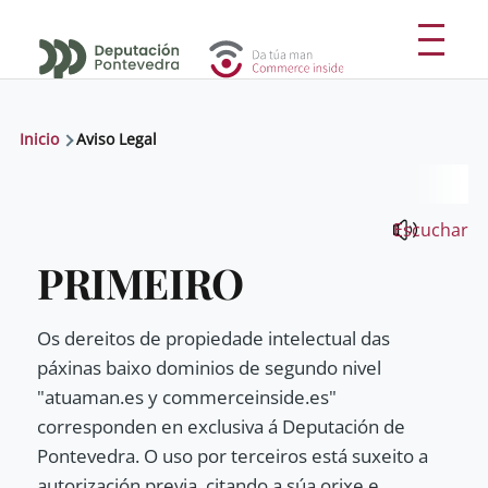
Ir o contido principal
Menú
Miga
Inicio
Aviso Legal
de
pan
Escuchar
PRIMEIRO
Os dereitos de propiedade intelectual das
páxinas baixo dominios de segundo nivel
"atuaman.es y commerceinside.es"
corresponden en exclusiva á Deputación de
Pontevedra. O uso por terceiros está suxeito a
autorización previa, citando a súa orixe e