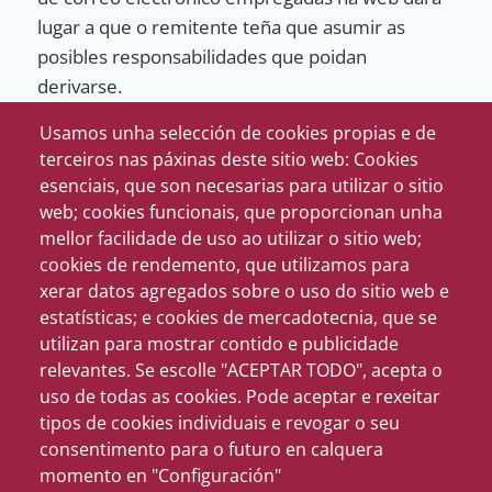
lugar a que o remitente teña que asumir as
posibles responsabilidades que poidan
derivarse.
Usamos unha selección de cookies propias e de
terceiros nas páxinas deste sitio web: Cookies
esenciais, que son necesarias para utilizar o sitio
Concellos participantes
web; cookies funcionais, que proporcionan unha
mellor facilidade de uso ao utilizar o sitio web;
A Cañiza
Meaño
Sanxenxo
cookies de rendemento, que utilizamos para
xerar datos agregados sobre o uso do sitio web e
Gondomar
Tomiño
Sotomaior
estatísticas; e cookies de mercadotecnia, que se
utilizan para mostrar contido e publicidade
Moaña
Ribadumia
Cambados
relevantes. Se escolle "ACEPTAR TODO", acepta o
Ponte Caldelas
Baiona
Caldas de Reis
uso de todas as cookies. Pode aceptar e rexeitar
tipos de cookies individuais e revogar o seu
Poio
Bueu
O Grove
consentimento para o futuro en calquera
momento en "Configuración"
O Rosal
Nigrán