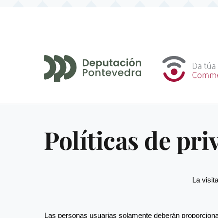
Pasar al contenido principal
Inicio
Protección de Datos
Sobrescribir
enlaces
Políticas de pri
de
ayuda
La visit
a
Las personas usuarias solamente deberán proporcionar 